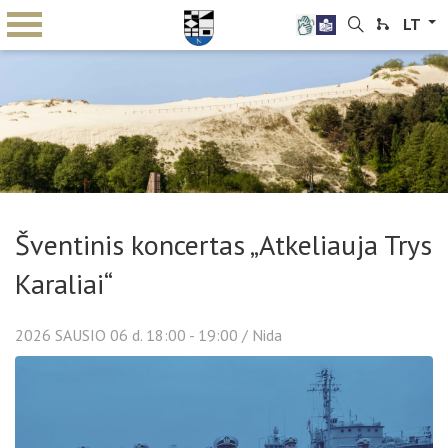
LT
Šventinis koncertas „Atkeliauja Trys
Karaliai“
2026
SAUSIO
06 d. 18:00 - 19:00
/ Nida