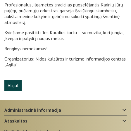
Profesionalus, ilgametes tradicijas puoselėjantis Karinių jūrų
pajėgų pučiamųjų orkestras garsėja išraiškingu skambesiu,
aukšta menine kokybe ir gebėjimu sukurti ypatingą šventinę
atmosferą.
Kviečiame pasitikti Tris Karalius kartu – su muzika, kuri jungia,
įkvepia ir palydi į naujus metus.
Renginys nemokamas!
Organizatorius: Nidos kultūros ir turizmo informacijos centras
„Agila“
Atgal
administracinė informacija
ataskaitos