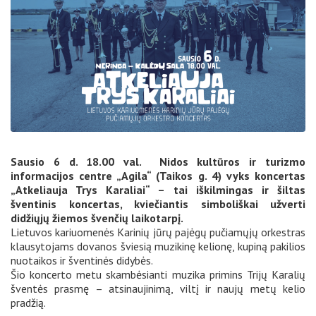
Sausio 6 d. 18.00 val. Nidos kultūros ir turizmo
informacijos centre „Agila“ (Taikos g. 4) vyks koncertas
„Atkeliauja Trys Karaliai“ – tai iškilmingas ir šiltas
šventinis koncertas, kviečiantis simboliškai užverti
didžiųjų žiemos švenčių laikotarpį.
Lietuvos kariuomenės Karinių jūrų pajėgų pučiamųjų orkestras
klausytojams dovanos šviesią muzikinę kelionę, kupiną pakilios
nuotaikos ir šventinės didybės.
Šio koncerto metu skambėsianti muzika primins Trijų Karalių
šventės prasmę – atsinaujinimą, viltį ir naujų metų kelio
pradžią.