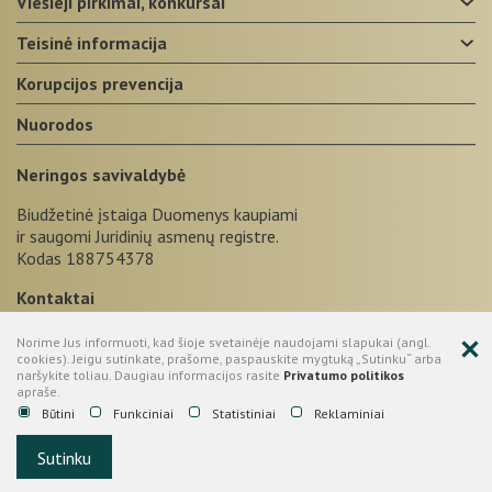
viešieji pirkimai, konkursai
teisinė informacija
korupcijos prevencija
nuorodos
Neringos savivaldybė
Biudžetinė įstaiga Duomenys kaupiami
ir saugomi Juridinių asmenų registre.
Kodas 188754378
Kontaktai
+370 469 52665
Norime Jus informuoti, kad šioje svetainėje naudojami slapukai (angl.
cookies). Jeigu sutinkate, prašome, paspauskite mygtuką „Sutinku“ arba
Taikos g. 2, LT-93123, Neringa
naršykite toliau. Daugiau informacijos rasite
Privatumo politikos
apraše.
administracija@neringa.lt
Būtini
Funkciniai
Statistiniai
Reklaminiai
© 2026 Neringos savivaldybė.
Sutinku
Sprendimas:
UAB "Fresh Media"