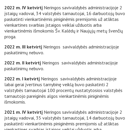
2022 m. IV ketvirtį
Neringos savivaldybės administracijoje 2
įstaigų vadovai, 34 valstybės tarnautojai, 16 darbuotojų buvo
paskatinti vienkartinėmis piniginėmis premijomis už atliktas
vienkartines svarbias įstaigos veiklai užduotis arba
vienkartinėmis išmokomis Šv. Kalėdų ir Naujųjų metų švenčių
proga.
2022 m. III ketvirtį
Neringos savivaldybės administracijoje
paskatinimų nebuvo.
2022 m. II ketvirtį
Neringos savivaldybės administracijoje
paskatinimų nebuvo.
2022 m. I ketvirtį
Neringos savivaldybės administracijoje
labai gerai įvertinus tarnybinę veiklą buvo paskatinti 2
valstybės tarnautojai 100 procentų nustatytosios valstybės
tarnautojo pareiginės algos vienkartinėmis piniginėmis
išmokomis.
2021 m. IV ketvirtį
Neringos savivaldybės administracijoje 2
įstaigų vadovai, 35 valstybės tarnautojai, 14 darbuotojų buvo
paskatinti vienkartinėmis piniginėmis premijomis už atliktas
vienkartines svarbias įstaigos veiklai užduotis arba