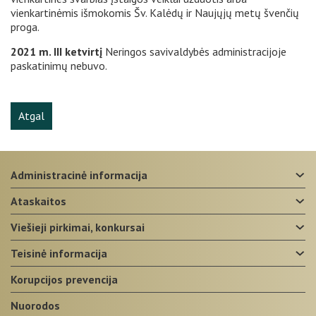
vienkartinėmis išmokomis Šv. Kalėdų ir Naujųjų metų švenčių
proga.
2021 m. III ketvirtį
Neringos savivaldybės administracijoje
paskatinimų nebuvo.
Atgal
administracinė informacija
ataskaitos
viešieji pirkimai, konkursai
teisinė informacija
korupcijos prevencija
nuorodos