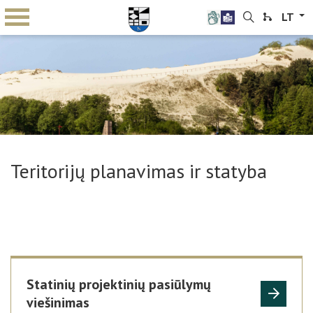
LT
Teritorijų planavimas ir statyba
Statinių projektinių pasiūlymų
viešinimas