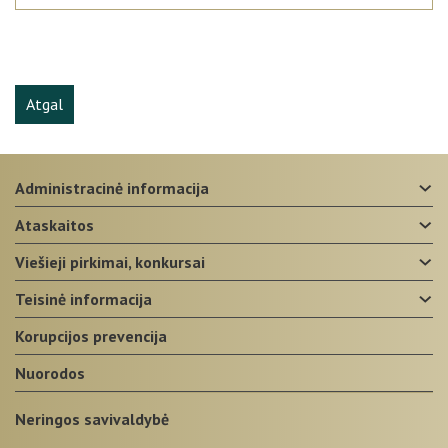
Atgal
administracinė informacija
ataskaitos
viešieji pirkimai, konkursai
teisinė informacija
korupcijos prevencija
nuorodos
Neringos savivaldybė