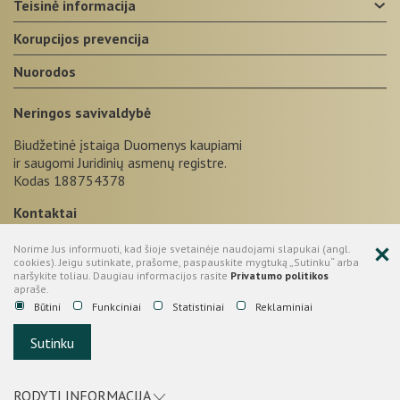
teisinė informacija
korupcijos prevencija
nuorodos
Neringos savivaldybė
Biudžetinė įstaiga Duomenys kaupiami
ir saugomi Juridinių asmenų registre.
Kodas 188754378
Kontaktai
+370 469 52665
Norime Jus informuoti, kad šioje svetainėje naudojami slapukai (angl.
cookies). Jeigu sutinkate, prašome, paspauskite mygtuką „Sutinku“ arba
Taikos g. 2, LT-93123, Neringa
naršykite toliau. Daugiau informacijos rasite
Privatumo politikos
apraše.
administracija@neringa.lt
Būtini
Funkciniai
Statistiniai
Reklaminiai
© 2026 Neringos savivaldybė.
Sutinku
Sprendimas:
UAB "Fresh Media"
RODYTI INFORMACIJĄ