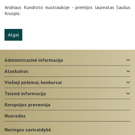
Andriaus Kundroto nuotraukoje - premijos laureatas Saulius
Kruopis.
Atgal
administracinė informacija
ataskaitos
viešieji pirkimai, konkursai
teisinė informacija
korupcijos prevencija
nuorodos
Neringos savivaldybė