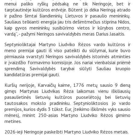
menui paliko ryškų pėdsaką ne tik Neringoje, bet ir
tarptautinėje kultūros erdvėje. Būtent jo dėka Neringą atrado
ir pažino šimtai šiandieninių Lietuvos ir pasaulio menininkų.
Sauliaus telkianti energija jau tris dešimtmečius stiprina Nidos,
kaip gyvos menininkų susibūrimo vietos ir kūrybos centro,
vardą“, - pažymi Neringos savivaldybės meras Darius Jasaitis.
Septynioliktajai Martyno Liudviko Rėzos vardo kultūros ir
meno premijai gauti iš viso pateikti du siūlymai, kurie buvo
pirmiausia svarstyti Neringos savivaldybės istorinės atminties
ir įvaizdžio formavimo komisijoje. Jos nariai vienbalsiai priėmė
sprendimą Savivaldybės tarybai siūlyti Sauliau kruopio
kandidatūras premijai gauti.
Kuršių nerijoje, Karvaičių kaime, 1776 metų sausio 9 dieną
gimęs Martynas Liudvikas Rėza laikomas vienu iškiliausių
pasaulietinės lietuvių kultūros puoselėtojų bei lietuvių
tautosakos mokslo pradininku. Septynioliktosios jo vardo
premijos, kurios dydis 3 tūkst. Eur, įteikimo iškilmės vyks sausio
mėnesį, minint 250-asias Martyno Liudviko Rėzos gimimo
metines.
2026-ieji Neringoje paskelbti Martyno Liudviko Rėzos metais.