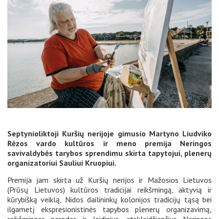
Septynioliktoji Kuršių nerijoje gimusio Martyno Liudviko
Rėzos vardo kultūros ir meno premija Neringos
savivaldybės tarybos sprendimu skirta tapytojui, plenerų
organizatoriui Sauliui Kruopiui.
Premija jam skirta už Kuršių nerijos ir Mažosios Lietuvos
(Prūsų Lietuvos) kultūros tradicijai reikšmingą, aktyvią ir
kūrybišką veiklą, Nidos dailininkų kolonijos tradicijų tąsą bei
ilgametį ekspresionistinės tapybos plenerų organizavimą,