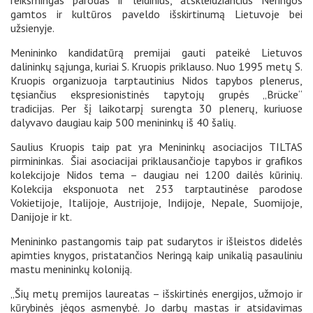
reikšmingas parodas ir leidinius, atskleidžiančius Neringos
gamtos ir kultūros paveldo išskirtinumą Lietuvoje bei
užsienyje.
Menininko kandidatūrą premijai gauti pateikė Lietuvos
dalininkų sąjunga, kuriai S. Kruopis priklauso. Nuo 1995 metų S.
Kruopis organizuoja tarptautinius Nidos tapybos plenerus,
tęsiančius ekspresionistinės tapytojų grupės „Brücke“
tradicijas. Per šį laikotarpį surengta 30 plenerų, kuriuose
dalyvavo daugiau kaip 500 menininkų iš 40 šalių.
Saulius Kruopis taip pat yra Menininkų asociacijos TILTAS
pirmininkas. Šiai asociacijai priklausančioje tapybos ir grafikos
kolekcijoje Nidos tema – daugiau nei 1200 dailės kūrinių.
Kolekcija eksponuota net 253 tarptautinėse parodose
Vokietijoje, Italijoje, Austrijoje, Indijoje, Nepale, Suomijoje,
Danijoje ir kt.
Menininko pastangomis taip pat sudarytos ir išleistos didelės
apimties knygos, pristatančios Neringą kaip unikalią pasauliniu
mastu menininkų koloniją.
„Šių metų premijos laureatas – išskirtinės energijos, užmojo ir
kūrybinės jėgos asmenybė. Jo darbų mastas ir atsidavimas