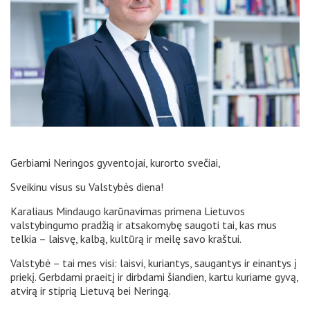
Gerbiami Neringos gyventojai, kurorto svečiai,
Sveikinu visus su Valstybės diena!
Karaliaus Mindaugo karūnavimas primena Lietuvos
valstybingumo pradžią ir atsakomybę saugoti tai, kas mus
telkia – laisvę, kalbą, kultūrą ir meilę savo kraštui.
Valstybė – tai mes visi: laisvi, kuriantys, saugantys ir einantys į
priekį. Gerbdami praeitį ir dirbdami šiandien, kartu kuriame gyvą,
atvirą ir stiprią Lietuvą bei Neringą.