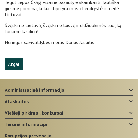
Tegul liepos 6-ąją visame pasaulyje skambanti Tautiška
giesmė primena, kokia stipri yra mūsų bendrystė ir meilė
Lietuvai.
Švęskime Lietuvą, švęskime laisvę ir didžiuokimės tuo, ką
kuriame kasdien!
Neringos savivaldybės meras Darius Jasaitis
Atgal
administracinė informacija
ataskaitos
viešieji pirkimai, konkursai
teisinė informacija
korupcijos prevencija