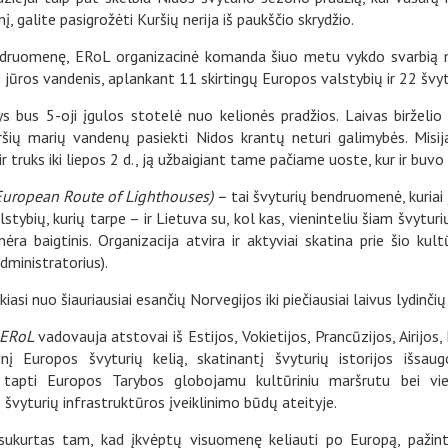
į, galite pasigrožėti Kuršių nerija iš paukščio skrydžio.
endruomenę, ERoL organizacinė komanda šiuo metu vykdo svarbią m
os jūros vandenis, aplankant 11 skirtingų Europos valstybių ir 22 švyt
s bus 5-oji įgulos stotelė nuo kelionės pradžios. Laivas birželio
ršių marių vandenų pasiekti Nidos krantų neturi galimybės. Misij
ir truks iki liepos 2 d., ją užbaigiant tame pačiame uoste, kur ir buvo
(European Route of Lighthouses) –
tai švyturių bendruomenė, kuriai 
stybių, kurių tarpe – ir Lietuva su, kol kas, vieninteliu šiam švyturi
nėra baigtinis. Organizacija atvira ir aktyviai skatina prie šio kult
administratorius).
kiasi nuo šiauriausiai esančių Norvegijos iki piečiausiai laivus lydinči
ERoL
vadovauja atstovai iš Estijos, Vokietijos, Prancūzijos, Airijos,
rinį Europos švyturių kelią, skatinantį švyturių istorijos išsau
 tapti Europos Tarybos globojamu kultūriniu maršrutu bei vie
 švyturių infrastruktūros įveiklinimo būdų ateityje.
sukurtas tam, kad įkvėptų visuomenę keliauti po Europą, pažinti 