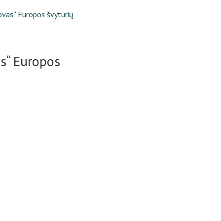
tovas“ Europos švyturių
as“ Europos