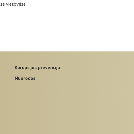
ose vietovėse.
korupcijos prevencija
nuorodos