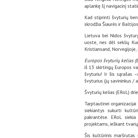
aplankę šį navigacinį statin
Kad stiprinti švyturių b
skrodžia Šiaurės ir Baltij
Lietuva bei Nidos švytury
uoste, nes dėl seklių Ku
Kristiansand, Norvegijoje, 
Europos švyturių kelias 
iš 13 skirtingų Europos val
švyturiu! Ir šis sąrašas –
švyturius (jų savininkus / 
Švyturių kelias (ERoL) drie
Tarptautinei organizacijai
siekiantys sukurti kultū
pakrantėse. ERoL siekia
projektams, ieškant tvarių
Šis kultūrinis maršrutas 