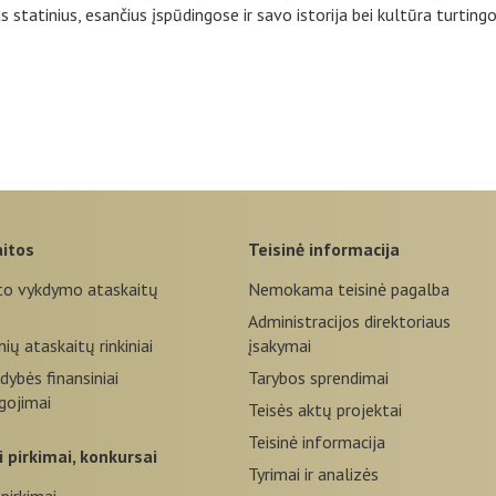
s statinius, esančius įspūdingose ir savo istorija bei kultūra turting
.
aitos
teisinė informacija
to vykdymo ataskaitų
Nemokama teisinė pagalba
Administracijos direktoriaus
nių ataskaitų rinkiniai
įsakymai
dybės finansiniai
Tarybos sprendimai
igojimai
Teisės aktų projektai
Teisinė informacija
eji pirkimai, konkursai
Tyrimai ir analizės
 pirkimai