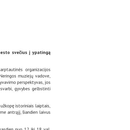
iesto svečius į ypatingą
arptautinės organizacijos
u Neringos muziejų vadove,
gyvavimo perspektyvas, jos
 svarbi, gyvybes gelbstinti
žkopę istoriniais laiptais,
me antrąjį, šiandien laivus
kasdien nuo 12 iki 18 val.