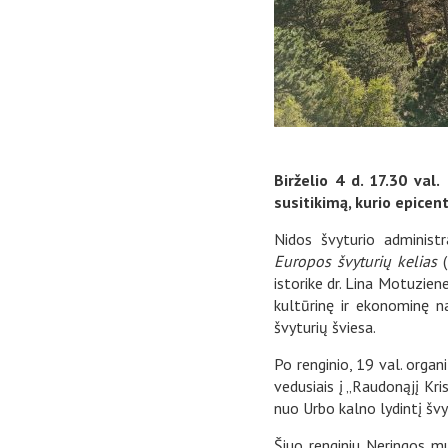
Birželio 4 d. 17.30 val
susitikimą, kurio epicen
Nidos švyturio administr
Europos švyturių kelias
(
istorike dr. Lina Motuzie
kultūrinę ir ekonominę nau
švyturių šviesa.
Po renginio, 19 val. organ
vedusiais į „Raudonąjį Kri
nuo Urbo kalno lydintį švy
Šiuo renginiu Neringos mu