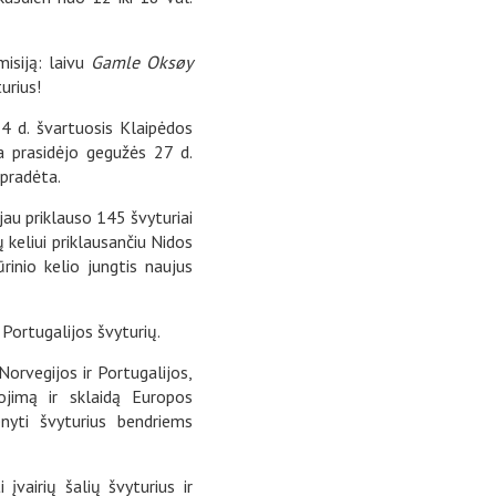
isiją: laivu
Gamle Oksøy
urius!
 4 d. švartuosis Klaipėdos
a prasidėjo gegužės 27 d.
 pradėta.
jau priklauso 145 švyturiai
ų keliui priklausančiu Nidos
ūrinio kelio jungtis naujus
ų Portugalijos švyturių.
 Norvegijos ir Portugalijos,
gojimą ir sklaidą Europos
nyti švyturius bendriems
įvairių šalių švyturius ir