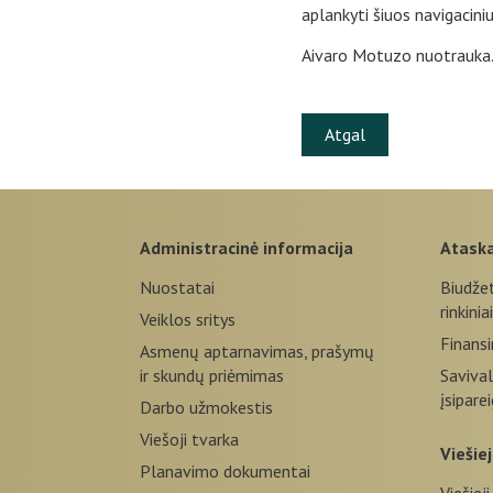
aplankyti šiuos navigaciniu
Aivaro Motuzo nuotrauka
Atgal
administracinė informacija
atask
Nuostatai
Biudže
rinkiniai
Veiklos sritys
Finansi
Asmenų aptarnavimas, prašymų
ir skundų priėmimas
Savival
įsipare
Darbo užmokestis
Viešoji tvarka
vieši
Planavimo dokumentai
Viešieji