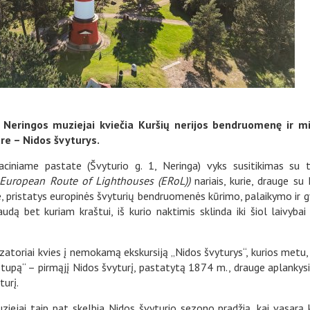
. Neringos muziejai kviečia Kuršių nerijos bendruomenę ir m
tre – Nidos švyturys.
aciniame pastate (Švyturio g. 1, Neringa) vyks susitikimas su t
European Route of Lighthouses (ERoL))
nariais, kurie, drauge s
ne, pristatys europinės švyturių bendruomenės kūrimo, palaikymo ir 
dą bet kuriam kraštui, iš kurio naktimis sklinda iki šiol laivybai
izatoriai kvies į nemokamą ekskursiją „Nidos švyturys“, kurios metu, u
stupą“ – pirmąjį Nidos švyturį, pastatytą 1874 m., drauge aplankysi
turį.
ziejai taip pat skelbia Nidos švyturio sezono pradžią, kai vasarą 