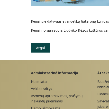
Renginyje dalyvaus evangelikų liuteronų kunigas
Renginį organizuoja Liudviko Rėzos kultūros cen
Atgal
administracinė informacija
atask
Nuostatai
Biudže
rinkiniai
Veiklos sritys
Finansi
Asmenų aptarnavimas, prašymų
ir skundų priėmimas
Savival
įsipare
Darbo užmokestis