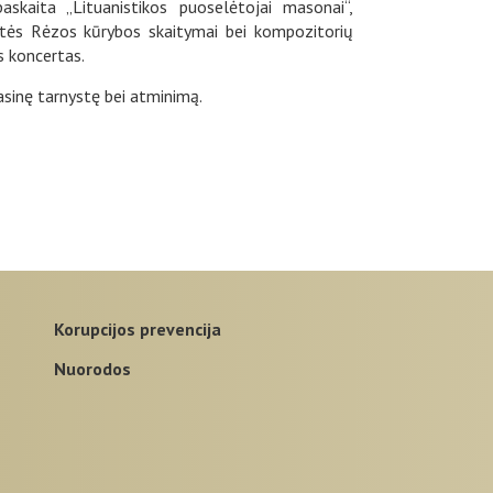
askaita „Lituanistikos puoselėtojai masonai“,
kytės Rėzos kūrybos skaitymai bei kompozitorių
us koncertas.
asinę tarnystę bei atminimą.
korupcijos prevencija
nuorodos