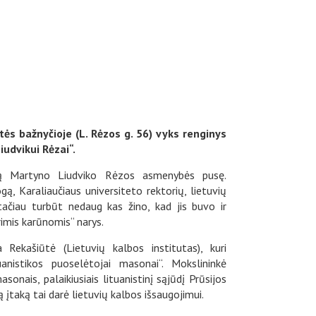
ntės bažnyčioje (L. Rėzos g. 56) vyks renginys
udvikui Rėzai“.
tą Martyno Liudviko Rėzos asmenybės pusę.
gą, Karaliaučiaus universiteto rektorių, lietuvių
tačiau turbūt nedaug kas žino, kad jis buvo ir
imis karūnomis“ narys.
Rekašiūtė (Lietuvių kalbos institutas), kuri
uanistikos puoselėtojai masonai“. Mokslininkė
sonais, palaikiusiais lituanistinį sąjūdį Prūsijos
ą įtaką tai darė lietuvių kalbos išsaugojimui.