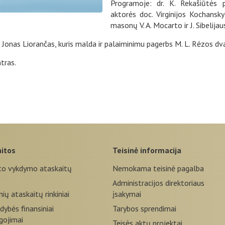
Programoje: dr. K. Rekašiūtės p
aktorės doc. Virginijos Kochans
masonų V. A. Mocarto ir J. Sibelija
 Jonas Liorančas, kuris malda ir palaiminimu pagerbs M. L. Rėzos dv
tras.
aitos
teisinė informacija
to vykdymo ataskaitų
Nemokama teisinė pagalba
Administracijos direktoriaus
nių ataskaitų rinkiniai
įsakymai
dybės finansiniai
Tarybos sprendimai
igojimai
Teisės aktų projektai