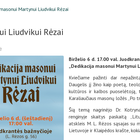
 masonui Martynui Liudvikui Rėzai
i Liudvikui Rėzai
ė
Birželio 6 d. 17.00 val. Juodkra
„Dedikacija masonui Martynui Li
Kviečiame pažinti dar nepažin
Daugelis jį žino kaip poetą, teolo
kultūros ir kalbos puoselėtoją, 
Karaliaučiaus masonų ložės „Po tr
Šią temą nagrinėjo Dr. Kotryna 
renginyje skaitys paskaitą „Lit
atskleis M. L. Rėzos sąsajas su ma
Lietuvoje ir Klaipėdos krašte, koki