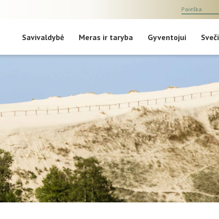
Savivaldybė
Meras ir taryba
Gyventojui
Sveči