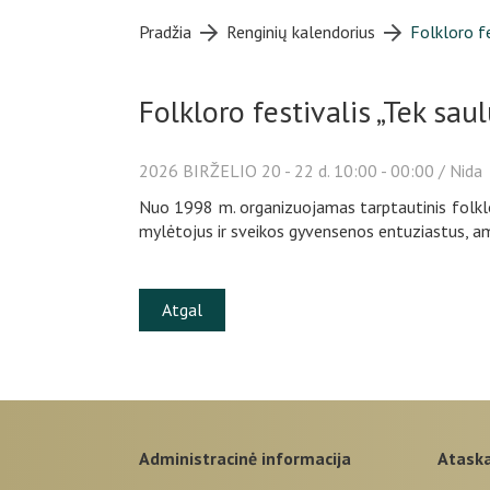
Pradžia
Renginių kalendorius
Folkloro f
Folkloro festivalis „Tek sa
2026
BIRŽELIO
20 - 22 d. 10:00 - 00:00
/ Nida
Nuo 1998 m. organizuojamas tarptautinis folklor
mylėtojus ir sveikos gyvensenos entuziastus, ama
Atgal
administracinė informacija
atask