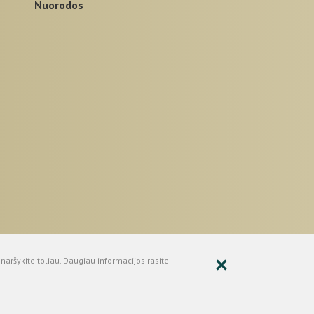
nuorodos
 2026 Neringos savivaldybė.
prendimas:
UAB "Fresh Media"
naršykite toliau. Daugiau informacijos rasite