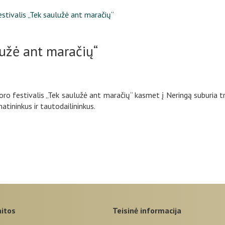
estivalis „Tek saulužė ant maračių“
ulužė ant maračių“
o festivalis „Tek saulužė ant maračių“ kasmet į Neringą suburia t
tininkus ir tautodailininkus.
aitos
teisinė informacija