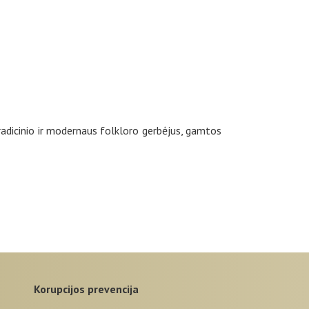
radicinio ir modernaus folkloro gerbėjus, gamtos
korupcijos prevencija