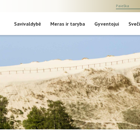
Savivaldybė
Meras ir taryba
Gyventojui
Sveči