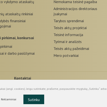
to vykdymo ataskaitų
Nemokama teisinė pagalba
Administracijos direktoriaus
nių ataskaitų rinkiniai
įsakymai
dybės finansiniai
Tarybos sprendimai
igojimai
Teisės aktų projektai
Teisinė informacija
eji pirkimai, konkursai
Tyrimai ir analizės
 pirkimai
Teisės aktų pažeidimai
ai ir darbo pasiūlymai
Mero potvarkiai
Kontaktai
©
+370 469 52665
S
kai (angl. cookies). Jeigu sutinkate, prašome, paspauskite mygtuką „Sutinku“ arba 
Taikos g. 2, LT-93123, Neringa
Sutinku
Reklaminiai
administracija@neringa.lt