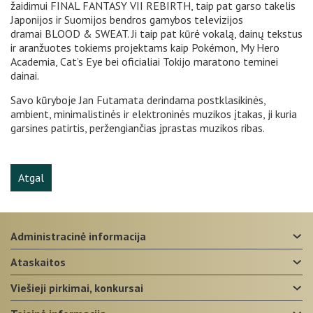
žaidimui FINAL FANTASY VII REBIRTH, taip pat garso takelis
Japonijos ir Suomijos bendros gamybos televizijos
dramai BLOOD & SWEAT. Ji taip pat kūrė vokalą, dainų tekstus
ir aranžuotes tokiems projektams kaip Pokémon, My Hero
Academia, Cat’s Eye bei oficialiai Tokijo maratono teminei
dainai.
Savo kūryboje Jan Futamata derindama postklasikinės,
ambient, minimalistinės ir elektroninės muzikos įtakas, ji kuria
garsines patirtis, peržengiančias įprastas muzikos ribas.
Atgal
administracinė informacija
ataskaitos
viešieji pirkimai, konkursai