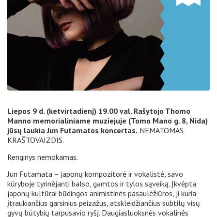
Liepos 9 d. (ketvirtadienį) 19.00 val. Rašytojo Thomo
Manno memorialiniame muziejuje (Tomo Mano g. 8, Nida)
jūsų laukia Jun Futamatos koncertas.
NEMATOMAS
KRAŠTOVAIZDIS.
Renginys nemokamas.
Jun Futamata – japonų kompozitorė ir vokalistė, savo
kūryboje tyrinėjanti balso, gamtos ir tylos sąveiką. Įkvėpta
japonų kultūrai būdingos animistinės pasaulėžiūros, ji kuria
įtraukiančius garsinius peizažus, atskleidžiančius subtilų visų
gyvų būtybių tarpusavio ryšį. Daugiasluoksnės vokalinės