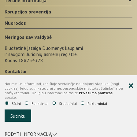
teisinė informacija
korupcijos prevencija
nuorodos
Neringos savivaldybė
Biudžetinė įstaiga Duomenys kaupiami
ir saugomi Juridinių asmenų registre.
Kodas 188754378
Kontaktai
+370 469 52665
Norime Jus informuoti, kad šioje svetainėje naudojami slapukai (angl.
cookies). Jeigu sutinkate, prašome, paspauskite mygtuką „Sutinku“ arba
Taikos g. 2, LT-93123, Neringa
naršykite toliau. Daugiau informacijos rasite
Privatumo politikos
apraše.
administracija@neringa.lt
Būtini
Funkciniai
Statistiniai
Reklaminiai
© 2026 Neringos savivaldybė.
Sutinku
Sprendimas:
UAB "Fresh Media"
RODYTI INFORMACIJĄ