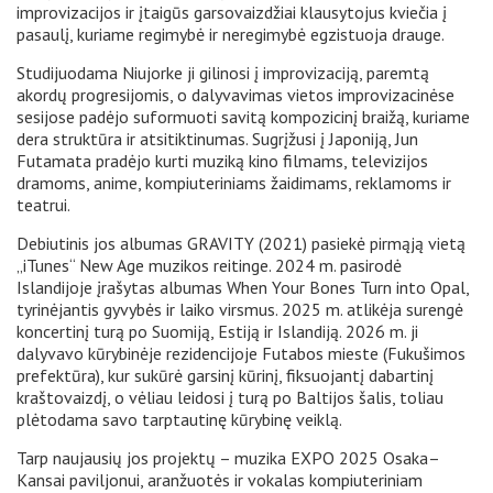
improvizacijos ir įtaigūs garsovaizdžiai klausytojus kviečia į
pasaulį, kuriame regimybė ir neregimybė egzistuoja drauge.
Studijuodama Niujorke ji gilinosi į improvizaciją, paremtą
akordų progresijomis, o dalyvavimas vietos improvizacinėse
sesijose padėjo suformuoti savitą kompozicinį braižą, kuriame
dera struktūra ir atsitiktinumas. Sugrįžusi į Japoniją, Jun
Futamata pradėjo kurti muziką kino filmams, televizijos
dramoms, anime, kompiuteriniams žaidimams, reklamoms ir
teatrui.
Debiutinis jos albumas GRAVITY (2021) pasiekė pirmąją vietą
„iTunes“ New Age muzikos reitinge. 2024 m. pasirodė
Islandijoje įrašytas albumas When Your Bones Turn into Opal,
tyrinėjantis gyvybės ir laiko virsmus. 2025 m. atlikėja surengė
koncertinį turą po Suomiją, Estiją ir Islandiją. 2026 m. ji
dalyvavo kūrybinėje rezidencijoje Futabos mieste (Fukušimos
prefektūra), kur sukūrė garsinį kūrinį, fiksuojantį dabartinį
kraštovaizdį, o vėliau leidosi į turą po Baltijos šalis, toliau
plėtodama savo tarptautinę kūrybinę veiklą.
Tarp naujausių jos projektų – muzika EXPO 2025 Osaka–
Kansai paviljonui, aranžuotės ir vokalas kompiuteriniam