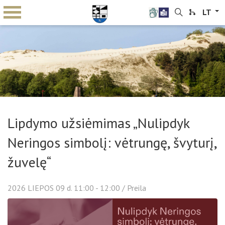
LT
Lipdymo užsiėmimas „Nulipdyk
Neringos simbolį: vėtrungę, švyturį,
žuvelę“
2026
LIEPOS
09 d. 11:00 - 12:00
/ Preila