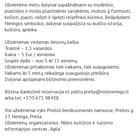
Užsiėmimo metu dalyviai supažindinami su modelino,
plastilino ir molio plastinėmis savybėmis, mokosi jį formuoti,
kočioti, pjauti, raižyti ir lipdyti reljefinius kūrinius. Belipdydami
Neringos simbolius, dalyviai susipažįsta su krašto istorija,
kultūra, aplinka.
Užsiėmimas vedamas lietuvių kalba.
Trukmė – 1,5 valandos.
Kaina – 5 Eur / asmeniui.
Grupės dydis – nuo 5 iki 15 asmenų.
Užsiėmimas pritaikomas tiek vaikams, tiek suaugusiems.
Vaikams iki 5 metų reikalinga suaugusiojo priežiūra.
Dalyviai aprūpinami būtinomis priemonėmis.
Būtina išankstinė rezervacija el. paštu preila@visitneringa.lt
arba tel. +370 672 98438.
Visi užsiėmimai vyks Preilos bendruomenės namuose, Preilos g.
27, Neringa, Preila.
Užsiėmimų organizatorius: Nidos kultūros ir turizmo
informacijos centras „Agila“