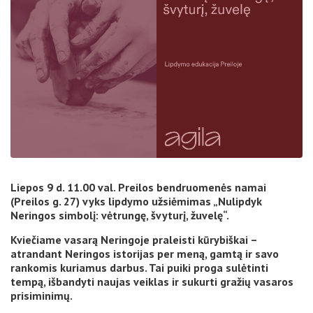
Liepos 9 d. 11.00 val. Preilos bendruomenės namai
(Preilos g. 27) vyks l
ipdymo užsiėmimas „Nulipdyk
Neringos simbolį: vėtrungę, švyturį, žuvelę“.
Kviečiame vasarą Neringoje praleisti kūrybiškai –
atrandant Neringos istorijas per meną, gamtą ir savo
rankomis kuriamus darbus. Tai puiki proga sulėtinti
tempą, išbandyti naujas veiklas ir sukurti gražių vasaros
prisiminimų.