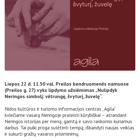
Liepos 22 d. 11.30 val. Preilos bendruomenės namuose
(Preilos g. 27) vyks lipdymo užsiėmimas „Nulipdyk
Neringos simbolį: vėtrungę, švyturį, žuvelę“.
Nidos kultūros ir turizmo informacijos centras „Agila“
kviečiame vasarą Neringoje praleisti kūrybiškai – atrandant
Neringos istorijas per meną, gamtą ir savo rankomis kuriamus
darbus. Tai puiki proga sulėtinti tempą, išbandyti naujas veiklas
ir sukurti gražių vasaros prisiminimų.