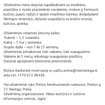
Užsiėmimo metu dalyviai supažindinami su modelino,
plastilino ir molio plastinėmis savybėmis, mokosi jį formuoti,
kočioti, pjauti, raižyti ir lipdyti reljefinius kūrinius. Belipdydami
Neringos simbolius, dalyviai susipažįsta su krašto istorija,
kultūra, aplinka.
Užsiėmimas vedamas lietuvių kalba.
Trukmė – 1,5 valandos.
Kaina – 5 Eur / asmeniui.
Grupės dydis – nuo 5 iki 15 asmenų.
Užsiėmimas pritaikomas tiek vaikams, tiek suaugusiems.
Vaikams iki 5 metų reikalinga suaugusiojo priežiūra.
Dalyviai aprūpinami būtinomis priemonėmis.
Būtina išankstinė rezervacija el. paštu preila@visitneringa.lt
arba tel. +370 672 98438.
Visi užsiėmimai vyks Preilos bendruomenės namuose, Preilos g.
27, Neringa, Preila.
Užsiėmimų organizatorius: Nidos kultūros ir turizmo
informacijos centras „Agila“