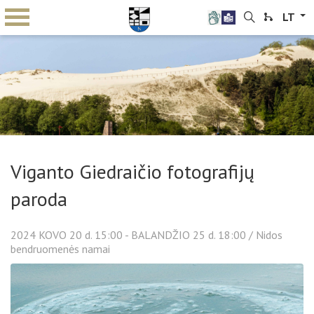
LT
Viganto Giedraičio fotografijų
paroda
2024
KOVO
20 d. 15:00 -
BALANDŽIO
25 d. 18:00
/ Nidos
bendruomenės namai