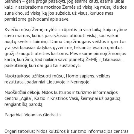
Šiandien – gera proga pasakyti, jog esame kalti, esame labai
kalti ir atsiprašome motinos Žemės už viską, ką mūsų klaidos
sunaikino, už viską, ką jos sužeidė, už visus, kuriuos mes
pamiršome galvodami apie save.
Kviečiu mūsų Žemę mylėti ir rūpintis ja visą laiką, kaip mylime
savo mamas, kurios pasiryžusios atiduoti viską, kad vaikai
augtų sveiki ir laimingi. Darna tarp žmogaus veiklos ir gamtos
yra svarbiausias dalykas gyvenime, leisiantis esamą gamtos
grožį išsaugoti ateities kartoms. Mes esame pirmoji žmonijos
karta, kuri žino, kad naikina savo planetą ŽEMĘ ir, tikriausiai,
paskutinioji, kuri dar gali tai sustabdyti.
Nuotraukose užfiksuoti mūsų, Homo sapiens, veiklos
rezultatai, padariniai Lietuvoje ir Neringoje.
Nuoširdžiai dėkoju Nidos kultūros ir turizmo informacijos
centrui „Agila“, Kazio ir Kristinos Vasių šeimynai už pagalbą
rengiant šią parodą.
Pagarbiai, Vigantas Giedraitis
Organizatorius: Nidos kultūros ir turizmo informacijos centras