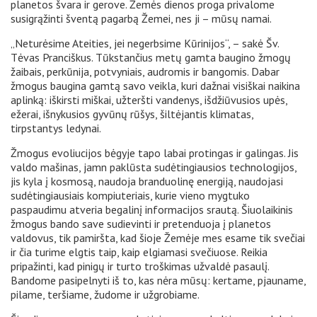
planetos švara ir gerove. Žemės dienos proga privalome
susigrąžinti šventą pagarbą Žemei, nes ji – mūsų namai.
„Neturėsime Ateities, jei negerbsime Kūrinijos“, – sakė Šv.
Tėvas Pranciškus. Tūkstančius metų gamta baugino žmogų
žaibais, perkūnija, potvyniais, audromis ir bangomis. Dabar
žmogus baugina gamtą savo veikla, kuri dažnai visiškai naikina
aplinką: iškirsti miškai, užteršti vandenys, išdžiūvusios upės,
ežerai, išnykusios gyvūnų rūšys, šiltėjantis klimatas,
tirpstantys ledynai.
Žmogus evoliucijos bėgyje tapo labai protingas ir galingas. Jis
valdo mašinas, jamn paklūsta sudėtingiausios technologijos,
jis kyla į kosmosą, naudoja branduolinę energiją, naudojasi
sudėtingiausiais kompiuteriais, kurie vieno mygtuko
paspaudimu atveria begalinį informacijos srautą. Šiuolaikinis
žmogus bando save sudievinti ir pretenduoja į planetos
valdovus, tik pamiršta, kad šioje Žemėje mes esame tik svečiai
ir čia turime elgtis taip, kaip elgiamasi svečiuose. Reikia
pripažinti, kad pinigų ir turto troškimas užvaldė pasaulį.
Bandome pasipelnyti iš to, kas nėra mūsų: kertame, pjauname,
pilame, teršiame, žudome ir užgrobiame.