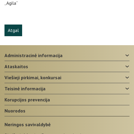
„Agila“
Atgal
administracinė informacija
ataskaitos
viešieji pirkimai, konkursai
teisinė informacija
korupcijos prevencija
nuorodos
Neringos savivaldybė