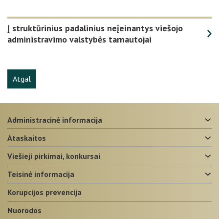
Į struktūrinius padalinius neįeinantys viešojo
administravimo valstybės tarnautojai
Atgal
administracinė informacija
ataskaitos
viešieji pirkimai, konkursai
teisinė informacija
korupcijos prevencija
nuorodos