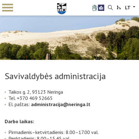
LT
Savivaldybės administracija
Taikos g. 2, 93123 Neringa
Tel. +370 469 52665
El. paštas:
administracija@neringa.lt
Darbo laikas:
Pirmadienis–ketvirtadienis: 8.00–17.00 val.
Penktadienis: 8.00–15.45 val.