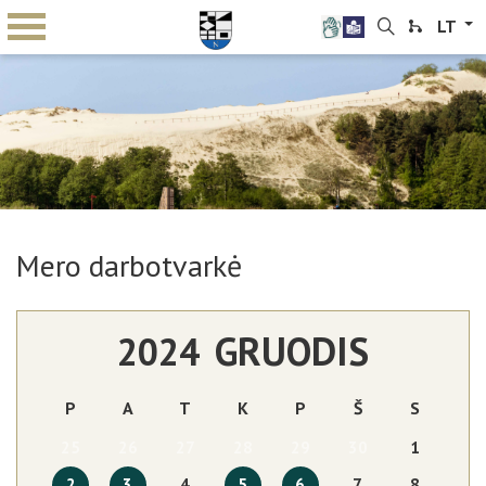
LT
Mero darbotvarkė
GRUODIS
2024
P
A
T
K
P
Š
S
25
26
27
28
29
30
1
2
3
4
5
6
7
8