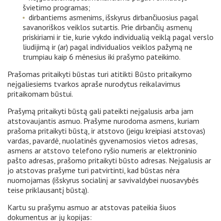
švietimo programas;
dirbantiems asmenims, išskyrus dirbančiuosius pagal
savanoriškos veiklos sutartis. Prie dirbančių asmenų
priskiriami ir tie, kurie vykdo individualią veiklą pagal verslo
liudijimą ir (ar) pagal individualios veiklos pažymą ne
trumpiau kaip 6 mėnesius iki prašymo pateikimo.
Prašomas pritaikyti būstas turi atitikti Būsto pritaikymo
neįgaliesiems tvarkos apraše nurodytus reikalavimus
pritaikomam būstui.
Prašymą pritaikyti būstą gali pateikti neįgalusis arba jam
atstovaujantis asmuo. Prašyme nurodoma asmens, kuriam
prašoma pritaikyti būstą, ir atstovo (jeigu kreipiasi atstovas)
vardas, pavardė, nuolatinės gyvenamosios vietos adresas,
asmens ar atstovo telefono ryšio numeris ar elektroninio
pašto adresas, prašomo pritaikyti būsto adresas. Neįgalusis ar
jo atstovas prašyme turi patvirtinti, kad būstas nėra
nuomojamas (išskyrus socialinį ar savivaldybei nuosavybės
teise priklausantį būstą).
Kartu su prašymu asmuo ar atstovas pateikia šiuos
dokumentus ar jų kopijas: