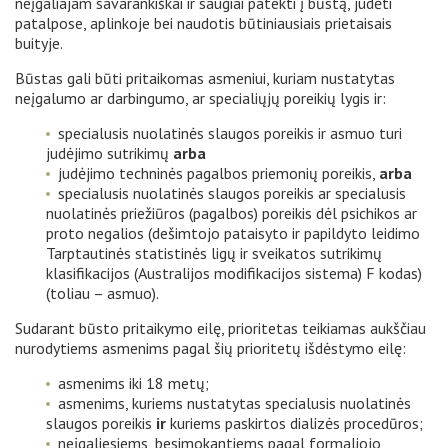
neįgaliajam savarankiškai ir saugiai patekti į būstą, judėti
patalpose, aplinkoje bei naudotis būtiniausiais prietaisais
buityje.
Būstas gali būti pritaikomas asmeniui, kuriam nustatytas
neįgalumo ar darbingumo, ar specialiųjų poreikių lygis ir:
specialusis nuolatinės slaugos poreikis ir asmuo turi
judėjimo sutrikimų
arba
judėjimo techninės pagalbos priemonių poreikis,
arba
specialusis nuolatinės slaugos poreikis ar specialusis
nuolatinės priežiūros (pagalbos) poreikis dėl psichikos ar
proto negalios (dešimtojo pataisyto ir papildyto leidimo
Tarptautinės statistinės ligų ir sveikatos sutrikimų
klasifikacijos (Australijos modifikacijos sistema) F kodas)
(toliau – asmuo).
Sudarant būsto pritaikymo eilę, prioritetas teikiamas aukščiau
nurodytiems asmenims pagal šių prioritetų išdėstymo eilę:
asmenims iki 18 metų;
asmenims, kuriems nustatytas specialusis nuolatinės
slaugos poreikis
ir
kuriems paskirtos dializės procedūros;
neįgaliesiems, besimokantiems pagal formaliojo