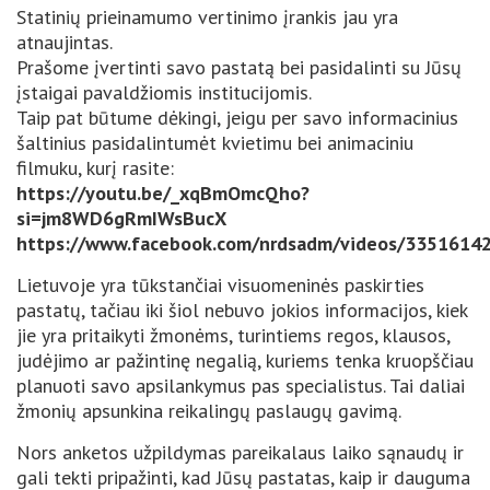
Statinių prieinamumo vertinimo įrankis jau yra
atnaujintas.
Prašome įvertinti savo pastatą bei pasidalinti su Jūsų
įstaigai pavaldžiomis institucijomis.
Taip pat būtume dėkingi, jeigu per savo informacinius
šaltinius pasidalintumėt kvietimu bei animaciniu
filmuku, kurį rasite:
https://youtu.be/_xqBmOmcQho?
si=jm8WD6gRmIWsBucX
https://www.facebook.com/nrdsadm/videos/3351614
Lietuvoje yra tūkstančiai visuomeninės paskirties
pastatų, tačiau iki šiol nebuvo jokios informacijos, kiek
jie yra pritaikyti žmonėms, turintiems regos, klausos,
judėjimo ar pažintinę negalią, kuriems tenka kruopščiau
planuoti savo apsilankymus pas specialistus. Tai daliai
žmonių apsunkina reikalingų paslaugų gavimą.
Nors anketos užpildymas pareikalaus laiko sąnaudų ir
gali tekti pripažinti, kad Jūsų pastatas, kaip ir dauguma