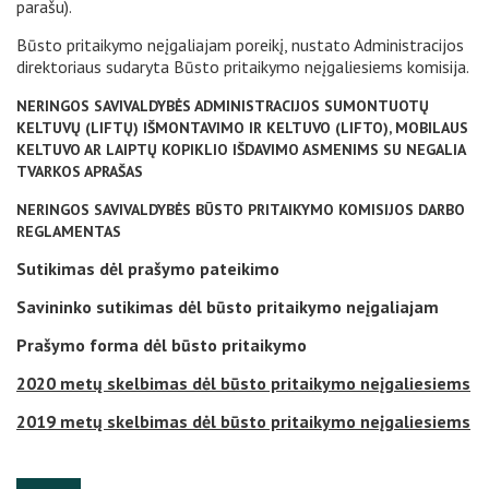
parašu).
Būsto pritaikymo neįgaliajam poreikį, nustato Administracijos
direktoriaus sudaryta Būsto pritaikymo neįgaliesiems komisija.
NERINGOS SAVIVALDYBĖS ADMINISTRACIJOS SUMONTUOTŲ
KELTUVŲ (LIFTŲ) IŠMONTAVIMO IR KELTUVO (LIFTO), MOBILAUS
KELTUVO AR LAIPTŲ
KOPIKLIO IŠDAVIMO ASMENIMS SU NEGALIA
TVARKOS APRAŠAS
NERINGOS SAVIVALDYBĖS BŪSTO PRITAIKYMO KOMISIJOS DARBO
REGLAMENTAS
Sutikimas dėl prašymo pateikimo
S
avininko sutikimas dėl būsto pritaikymo neįgaliajam
Prašymo forma dėl būsto pritaikymo
2020 metų skelbimas dėl būsto pritaikymo neįgaliesiems
2019 metų skelbimas dėl būsto pritaikymo neįgaliesiems