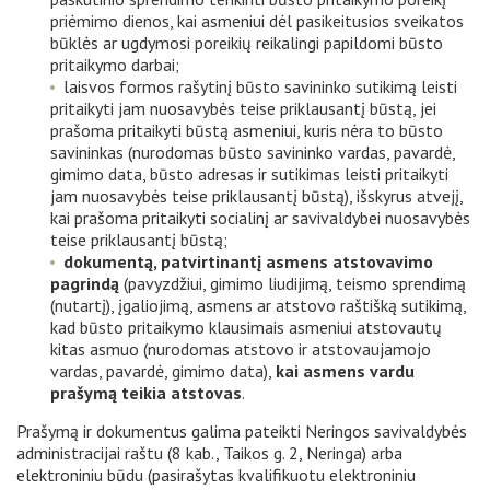
priėmimo dienos, kai asmeniui dėl pasikeitusios sveikatos
būklės ar ugdymosi poreikių reikalingi papildomi būsto
pritaikymo darbai;
laisvos formos rašytinį būsto savininko sutikimą leisti
pritaikyti jam nuosavybės teise priklausantį būstą, jei
prašoma pritaikyti būstą asmeniui, kuris nėra to būsto
savininkas (nurodomas būsto savininko vardas, pavardė,
gimimo data, būsto adresas ir sutikimas leisti pritaikyti
jam nuosavybės teise priklausantį būstą), išskyrus atvejį,
kai prašoma pritaikyti socialinį ar savivaldybei nuosavybės
teise priklausantį būstą;
dokumentą, patvirtinantį asmens atstovavimo
pagrindą
(pavyzdžiui, gimimo liudijimą, teismo sprendimą
(nutartį), įgaliojimą, asmens ar atstovo raštišką sutikimą,
kad būsto pritaikymo klausimais asmeniui atstovautų
kitas asmuo (nurodomas atstovo ir atstovaujamojo
vardas, pavardė, gimimo data),
kai asmens vardu
prašymą teikia atstovas
.
Prašymą ir dokumentus galima pateikti Neringos savivaldybės
administracijai raštu (8 kab., Taikos g. 2, Neringa) arba
elektroniniu būdu (pasirašytas kvalifikuotu elektroniniu