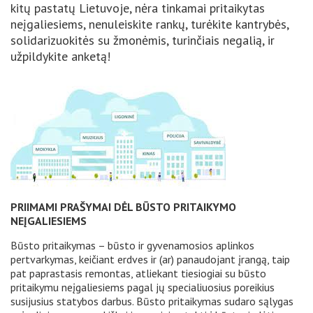
kitų pastatų Lietuvoje, nėra tinkamai pritaikytas
neįgaliesiems, nenuleiskite rankų, turėkite kantrybės,
solidarizuokitės su žmonėmis, turinčiais negalią, ir
užpildykite anketą!
PRIIMAMI PRAŠYMAI DĖL BŪSTO PRITAIKYMO
NEĮGALIESIEMS
Būsto pritaikymas – būsto ir gyvenamosios aplinkos
pertvarkymas, keičiant erdves ir (ar) panaudojant įrangą, taip
pat paprastasis remontas, atliekant tiesiogiai su būsto
pritaikymu neįgaliesiems pagal jų specialiuosius poreikius
susijusius statybos darbus. Būsto pritaikymas sudaro sąlygas